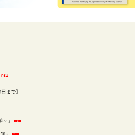
8日まで】
学～」
探知』