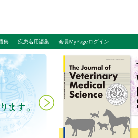
語集
疾患名用語集
会員MyPageログイン