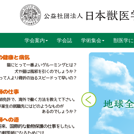
学会案内
学会誌
学術集会
獣医学に