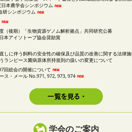
年度日本農学会シンポジウム
化血研シンポジウム
26年度（後期）「生物資源ゲノム解析拠点」共同研究公募
7年日本アイソトープ協会奨励賞
見直しに伴う飼料の安全性の確保及び品質の改善に関する法律
伴うランピース菌病原体所持規則の扱いの変更について
97回総会の開催について
ール No.971, 972, 973, 974
学会のご案内