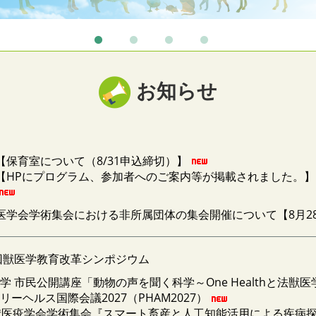
お知らせ
【保育室について（8/31申込締切）】
会【HPにプログラム、参加者へのご案内等が掲載されました。】
獣医学会学術集会における非所属団体の集会開催について【8月2
0回獣医学教育改革シンポジウム
学 市民公開講座「動物の声を聞く科学～One Healthと法獣医
リーヘルス国際会議2027（PHAM2027）
回獣医疫学会学術集会『スマート畜産と人工知能活用による疾病