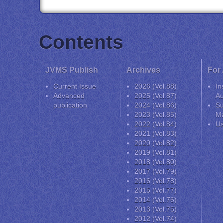
Contents
JVMS Publish
Archives
For
Current Issue
2026 (Vol.88)
In
Advanced
2025 (Vol.87)
Au
publication
2024 (Vol.86)
Su
2023 (Vol.85)
Ma
2022 (Vol.84)
Us
2021 (Vol.83)
2020 (Vol.82)
2019 (Vol.81)
2018 (Vol.80)
2017 (Vol.79)
2016 (Vol.78)
2015 (Vol.77)
2014 (Vol.76)
2013 (Vol.75)
2012 (Vol.74)